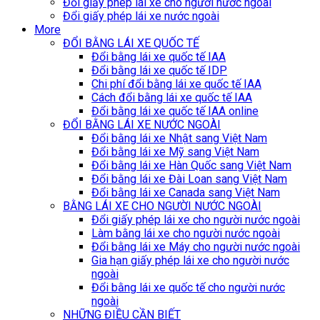
Đổi giấy phép lái xe cho người nước ngoài
Đổi giấy phép lái xe nước ngoài
More
ĐỔI BẰNG LÁI XE QUỐC TẾ
Đổi bằng lái xe quốc tế IAA
Đổi bằng lái xe quốc tế IDP
Chi phí đổi bằng lái xe quốc tế IAA
Cách đổi bằng lái xe quốc tế IAA
Đổi bằng lái xe quốc tế IAA online
ĐỔI BẰNG LÁI XE NƯỚC NGOÀI
Đổi bằng lái xe Nhật sang Việt Nam
Đổi bằng lái xe Mỹ sang Việt Nam
Đổi bằng lái xe Hàn Quốc sang Việt Nam
Đổi bằng lái xe Đài Loan sang Việt Nam
Đổi bằng lái xe Canada sang Việt Nam
BẰNG LÁI XE CHO NGƯỜI NƯỚC NGOÀI
Đổi giấy phép lái xe cho người nước ngoài
Làm bằng lái xe cho người nước ngoài
Đổi bằng lái xe Máy cho người nước ngoài
Gia hạn giấy phép lái xe cho người nước
ngoài
Đổi bằng lái xe quốc tế cho người nước
ngoài
NHỮNG ĐIỀU CẦN BIẾT