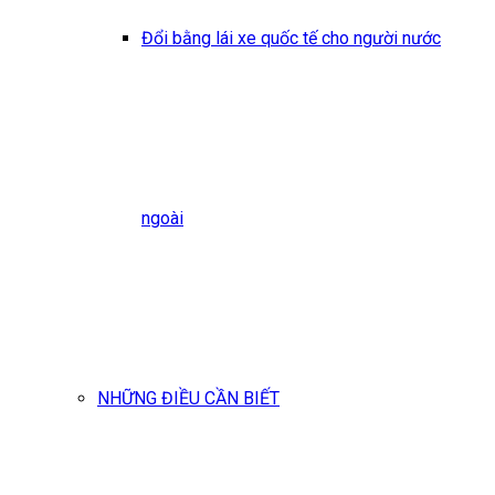
Đổi bằng lái xe quốc tế cho người nước
ngoài
NHỮNG ĐIỀU CẦN BIẾT