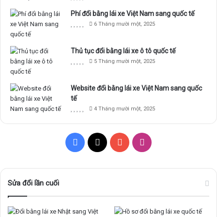
Phí đổi bằng lái xe Việt Nam sang quốc tế
6 Tháng mười một, 2025
Thủ tục đổi bằng lái xe ô tô quốc tế
5 Tháng mười một, 2025
Website đổi bằng lái xe Việt Nam sang quốc
tế
4 Tháng mười một, 2025
F
X
Y
I
a
o
n
c
u
s
Sửa đổi lần cuối
e
T
t