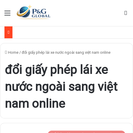
Menu
Se
Home
/
đổi giấy phép lái xe nước ngoài sang việt nam online
đổi giấy phép lái xe
nước ngoài sang việt
nam online