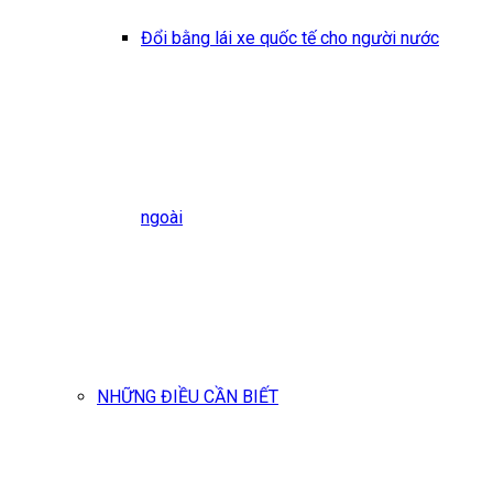
Đổi bằng lái xe quốc tế cho người nước
ngoài
NHỮNG ĐIỀU CẦN BIẾT