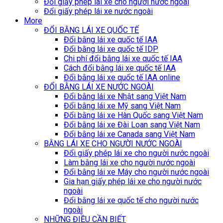
Đổi giấy phép lái xe cho người nước ngoài
Đổi giấy phép lái xe nước ngoài
More
ĐỔI BẰNG LÁI XE QUỐC TẾ
Đổi bằng lái xe quốc tế IAA
Đổi bằng lái xe quốc tế IDP
Chi phí đổi bằng lái xe quốc tế IAA
Cách đổi bằng lái xe quốc tế IAA
Đổi bằng lái xe quốc tế IAA online
ĐỔI BẰNG LÁI XE NƯỚC NGOÀI
Đổi bằng lái xe Nhật sang Việt Nam
Đổi bằng lái xe Mỹ sang Việt Nam
Đổi bằng lái xe Hàn Quốc sang Việt Nam
Đổi bằng lái xe Đài Loan sang Việt Nam
Đổi bằng lái xe Canada sang Việt Nam
BẰNG LÁI XE CHO NGƯỜI NƯỚC NGOÀI
Đổi giấy phép lái xe cho người nước ngoài
Làm bằng lái xe cho người nước ngoài
Đổi bằng lái xe Máy cho người nước ngoài
Gia hạn giấy phép lái xe cho người nước
ngoài
Đổi bằng lái xe quốc tế cho người nước
ngoài
NHỮNG ĐIỀU CẦN BIẾT