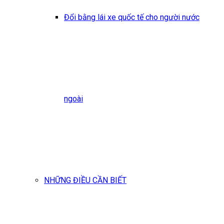
Đổi bằng lái xe quốc tế cho người nước
ngoài
NHỮNG ĐIỀU CẦN BIẾT