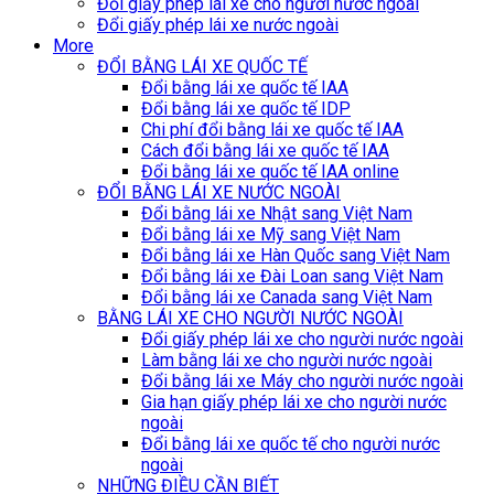
Đổi giấy phép lái xe cho người nước ngoài
Đổi giấy phép lái xe nước ngoài
More
ĐỔI BẰNG LÁI XE QUỐC TẾ
Đổi bằng lái xe quốc tế IAA
Đổi bằng lái xe quốc tế IDP
Chi phí đổi bằng lái xe quốc tế IAA
Cách đổi bằng lái xe quốc tế IAA
Đổi bằng lái xe quốc tế IAA online
ĐỔI BẰNG LÁI XE NƯỚC NGOÀI
Đổi bằng lái xe Nhật sang Việt Nam
Đổi bằng lái xe Mỹ sang Việt Nam
Đổi bằng lái xe Hàn Quốc sang Việt Nam
Đổi bằng lái xe Đài Loan sang Việt Nam
Đổi bằng lái xe Canada sang Việt Nam
BẰNG LÁI XE CHO NGƯỜI NƯỚC NGOÀI
Đổi giấy phép lái xe cho người nước ngoài
Làm bằng lái xe cho người nước ngoài
Đổi bằng lái xe Máy cho người nước ngoài
Gia hạn giấy phép lái xe cho người nước
ngoài
Đổi bằng lái xe quốc tế cho người nước
ngoài
NHỮNG ĐIỀU CẦN BIẾT