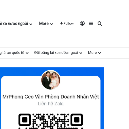
Log In
Sidebar
Search for
ái xe nước ngoài
More
Follow
 lái xe quốc tế
Đổi bằng lái xe nước ngoài
More