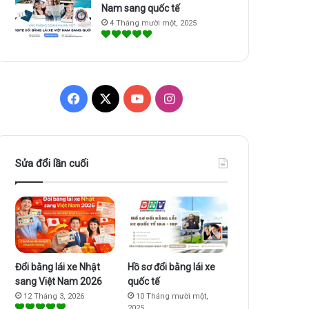
Nam sang quốc tế
4 Tháng mười một, 2025
F
X
Y
I
a
o
n
c
u
s
Sửa đổi lần cuối
e
T
t
b
u
a
o
b
g
o
e
r
Đổi bằng lái xe Nhật
Hồ sơ đổi bằng lái xe
sang Việt Nam 2026
quốc tế
k
a
12 Tháng 3, 2026
10 Tháng mười một,
2025