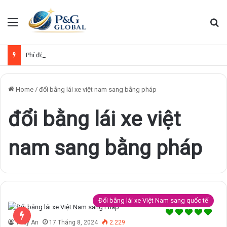
Menu
Se
Phí đổi bằng lái xe Việt Nam sang quốc tế
Home
/
đổi bằng lái xe việt nam sang bằng pháp
đổi bằng lái xe việt
nam sang bằng pháp
Đổi bằng lái xe Việt Nam sang quốc tế
Thúy An
17 Tháng 8, 2024
2.229