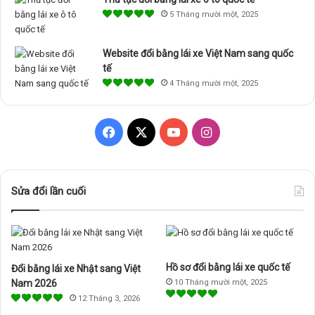
5 Tháng mười một, 2025
Website đổi bằng lái xe Việt Nam sang quốc
tế
4 Tháng mười một, 2025
F
X
Y
I
a
o
n
c
u
s
Sửa đổi lần cuối
e
T
t
b
u
a
Hồ sơ đổi bằng lái xe quốc tế
Đổi bằng lái xe Nhật sang Việt
o
b
g
Nam 2026
10 Tháng mười một, 2025
o
e
r
12 Tháng 3, 2026