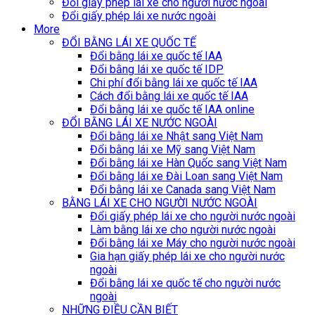
Đổi giấy phép lái xe cho người nước ngoài
Đổi giấy phép lái xe nước ngoài
More
ĐỔI BẰNG LÁI XE QUỐC TẾ
Đổi bằng lái xe quốc tế IAA
Đổi bằng lái xe quốc tế IDP
Chi phí đổi bằng lái xe quốc tế IAA
Cách đổi bằng lái xe quốc tế IAA
Đổi bằng lái xe quốc tế IAA online
ĐỔI BẰNG LÁI XE NƯỚC NGOÀI
Đổi bằng lái xe Nhật sang Việt Nam
Đổi bằng lái xe Mỹ sang Việt Nam
Đổi bằng lái xe Hàn Quốc sang Việt Nam
Đổi bằng lái xe Đài Loan sang Việt Nam
Đổi bằng lái xe Canada sang Việt Nam
BẰNG LÁI XE CHO NGƯỜI NƯỚC NGOÀI
Đổi giấy phép lái xe cho người nước ngoài
Làm bằng lái xe cho người nước ngoài
Đổi bằng lái xe Máy cho người nước ngoài
Gia hạn giấy phép lái xe cho người nước
ngoài
Đổi bằng lái xe quốc tế cho người nước
ngoài
NHỮNG ĐIỀU CẦN BIẾT