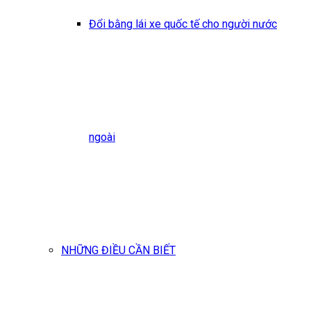
Đổi bằng lái xe quốc tế cho người nước
ngoài
NHỮNG ĐIỀU CẦN BIẾT