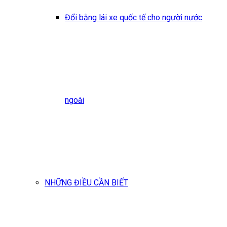
Đổi bằng lái xe quốc tế cho người nước
ngoài
NHỮNG ĐIỀU CẦN BIẾT