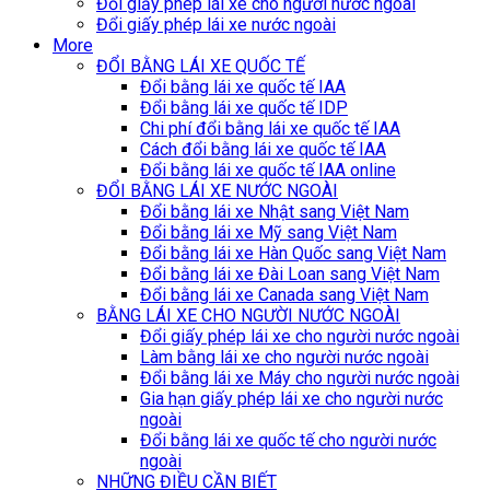
Đổi giấy phép lái xe cho người nước ngoài
Đổi giấy phép lái xe nước ngoài
More
ĐỔI BẰNG LÁI XE QUỐC TẾ
Đổi bằng lái xe quốc tế IAA
Đổi bằng lái xe quốc tế IDP
Chi phí đổi bằng lái xe quốc tế IAA
Cách đổi bằng lái xe quốc tế IAA
Đổi bằng lái xe quốc tế IAA online
ĐỔI BẰNG LÁI XE NƯỚC NGOÀI
Đổi bằng lái xe Nhật sang Việt Nam
Đổi bằng lái xe Mỹ sang Việt Nam
Đổi bằng lái xe Hàn Quốc sang Việt Nam
Đổi bằng lái xe Đài Loan sang Việt Nam
Đổi bằng lái xe Canada sang Việt Nam
BẰNG LÁI XE CHO NGƯỜI NƯỚC NGOÀI
Đổi giấy phép lái xe cho người nước ngoài
Làm bằng lái xe cho người nước ngoài
Đổi bằng lái xe Máy cho người nước ngoài
Gia hạn giấy phép lái xe cho người nước
ngoài
Đổi bằng lái xe quốc tế cho người nước
ngoài
NHỮNG ĐIỀU CẦN BIẾT