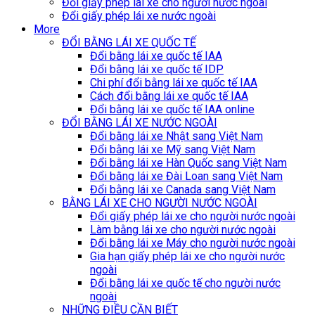
Đổi giấy phép lái xe cho người nước ngoài
Đổi giấy phép lái xe nước ngoài
More
ĐỔI BẰNG LÁI XE QUỐC TẾ
Đổi bằng lái xe quốc tế IAA
Đổi bằng lái xe quốc tế IDP
Chi phí đổi bằng lái xe quốc tế IAA
Cách đổi bằng lái xe quốc tế IAA
Đổi bằng lái xe quốc tế IAA online
ĐỔI BẰNG LÁI XE NƯỚC NGOÀI
Đổi bằng lái xe Nhật sang Việt Nam
Đổi bằng lái xe Mỹ sang Việt Nam
Đổi bằng lái xe Hàn Quốc sang Việt Nam
Đổi bằng lái xe Đài Loan sang Việt Nam
Đổi bằng lái xe Canada sang Việt Nam
BẰNG LÁI XE CHO NGƯỜI NƯỚC NGOÀI
Đổi giấy phép lái xe cho người nước ngoài
Làm bằng lái xe cho người nước ngoài
Đổi bằng lái xe Máy cho người nước ngoài
Gia hạn giấy phép lái xe cho người nước
ngoài
Đổi bằng lái xe quốc tế cho người nước
ngoài
NHỮNG ĐIỀU CẦN BIẾT