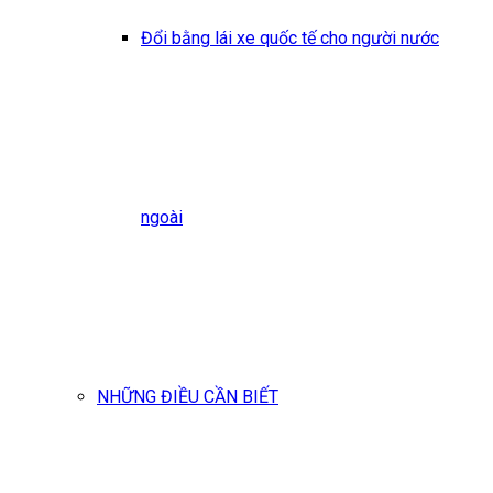
Đổi bằng lái xe quốc tế cho người nước
ngoài
NHỮNG ĐIỀU CẦN BIẾT