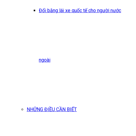
Đổi bằng lái xe quốc tế cho người nước
ngoài
NHỮNG ĐIỀU CẦN BIẾT