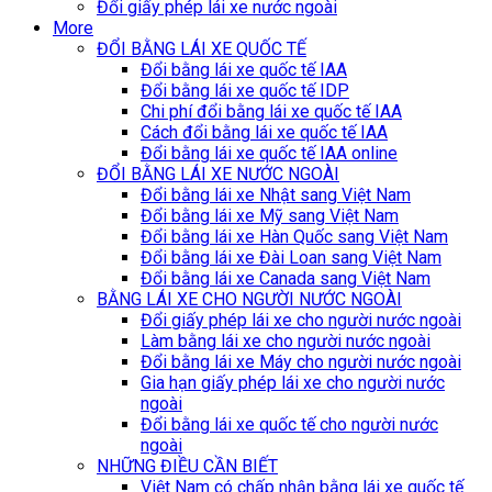
Đổi giấy phép lái xe nước ngoài
More
ĐỔI BẰNG LÁI XE QUỐC TẾ
Đổi bằng lái xe quốc tế IAA
Đổi bằng lái xe quốc tế IDP
Chi phí đổi bằng lái xe quốc tế IAA
Cách đổi bằng lái xe quốc tế IAA
Đổi bằng lái xe quốc tế IAA online
ĐỔI BẰNG LÁI XE NƯỚC NGOÀI
Đổi bằng lái xe Nhật sang Việt Nam
Đổi bằng lái xe Mỹ sang Việt Nam
Đổi bằng lái xe Hàn Quốc sang Việt Nam
Đổi bằng lái xe Đài Loan sang Việt Nam
Đổi bằng lái xe Canada sang Việt Nam
BẰNG LÁI XE CHO NGƯỜI NƯỚC NGOÀI
Đổi giấy phép lái xe cho người nước ngoài
Làm bằng lái xe cho người nước ngoài
Đổi bằng lái xe Máy cho người nước ngoài
Gia hạn giấy phép lái xe cho người nước
ngoài
Đổi bằng lái xe quốc tế cho người nước
ngoài
NHỮNG ĐIỀU CẦN BIẾT
Việt Nam có chấp nhận bằng lái xe quốc tế