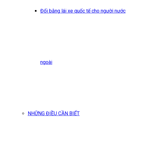
Đổi bằng lái xe quốc tế cho người nước
ngoài
NHỮNG ĐIỀU CẦN BIẾT