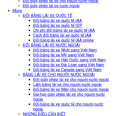
Đổi giấy phép lái xe cho người nước ngoài
Đổi giấy phép lái xe nước ngoài
More
ĐỔI BẰNG LÁI XE QUỐC TẾ
Đổi bằng lái xe quốc tế IAA
Đổi bằng lái xe quốc tế IDP
Chi phí đổi bằng lái xe quốc tế IAA
Cách đổi bằng lái xe quốc tế IAA
Đổi bằng lái xe quốc tế IAA online
ĐỔI BẰNG LÁI XE NƯỚC NGOÀI
Đổi bằng lái xe Nhật sang Việt Nam
Đổi bằng lái xe Mỹ sang Việt Nam
Đổi bằng lái xe Hàn Quốc sang Việt Nam
Đổi bằng lái xe Đài Loan sang Việt Nam
Đổi bằng lái xe Canada sang Việt Nam
BẰNG LÁI XE CHO NGƯỜI NƯỚC NGOÀI
Đổi giấy phép lái xe cho người nước ngoài
Làm bằng lái xe cho người nước ngoài
Đổi bằng lái xe Máy cho người nước ngoài
Gia hạn giấy phép lái xe cho người nước
ngoài
Đổi bằng lái xe quốc tế cho người nước
ngoài
NHỮNG ĐIỀU CẦN BIẾT