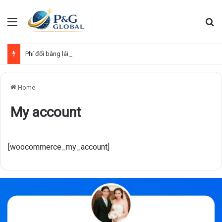
Menu
Se
Phí đổi bằng lái xe Việt Nam sang quốc tế
Home
My account
[woocommerce_my_account]