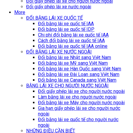
Đổi giấy phép lái xe cho người nước ngoài
Đổi giấy phép lái xe nước ngoài
More
ĐỔI BẰNG LÁI XE QUỐC TẾ
Đổi bằng lái xe quốc tế IAA
Đổi bằng lái xe quốc tế IDP
Chi phí đổi bằng lái xe quốc tế IAA
Cách đổi bằng lái xe quốc tế IAA
Đổi bằng lái xe quốc tế IAA online
ĐỔI BẰNG LÁI XE NƯỚC NGOÀI
Đổi bằng lái xe Nhật sang Việt Nam
Đổi bằng lái xe Mỹ sang Việt Nam
Đổi bằng lái xe Hàn Quốc sang Việt Nam
Đổi bằng lái xe Đài Loan sang Việt Nam
Đổi bằng lái xe Canada sang Việt Nam
BẰNG LÁI XE CHO NGƯỜI NƯỚC NGOÀI
Đổi giấy phép lái xe cho người nước ngoài
Làm bằng lái xe cho người nước ngoài
Đổi bằng lái xe Máy cho người nước ngoài
Gia hạn giấy phép lái xe cho người nước
ngoài
Đổi bằng lái xe quốc tế cho người nước
ngoài
NHỮNG ĐIỀU CẦN BIẾT