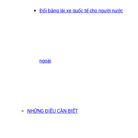
Đổi bằng lái xe quốc tế cho người nước
ngoài
NHỮNG ĐIỀU CẦN BIẾT