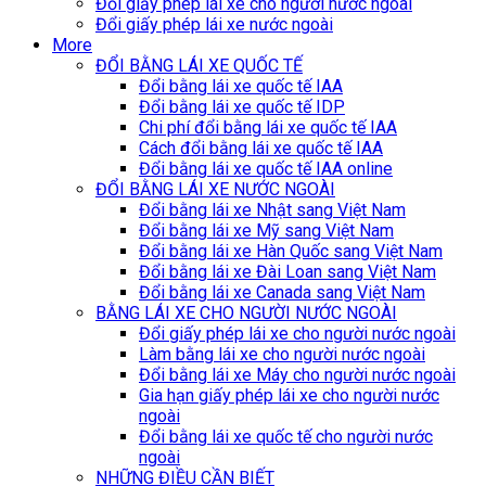
Đổi giấy phép lái xe cho người nước ngoài
Đổi giấy phép lái xe nước ngoài
More
ĐỔI BẰNG LÁI XE QUỐC TẾ
Đổi bằng lái xe quốc tế IAA
Đổi bằng lái xe quốc tế IDP
Chi phí đổi bằng lái xe quốc tế IAA
Cách đổi bằng lái xe quốc tế IAA
Đổi bằng lái xe quốc tế IAA online
ĐỔI BẰNG LÁI XE NƯỚC NGOÀI
Đổi bằng lái xe Nhật sang Việt Nam
Đổi bằng lái xe Mỹ sang Việt Nam
Đổi bằng lái xe Hàn Quốc sang Việt Nam
Đổi bằng lái xe Đài Loan sang Việt Nam
Đổi bằng lái xe Canada sang Việt Nam
BẰNG LÁI XE CHO NGƯỜI NƯỚC NGOÀI
Đổi giấy phép lái xe cho người nước ngoài
Làm bằng lái xe cho người nước ngoài
Đổi bằng lái xe Máy cho người nước ngoài
Gia hạn giấy phép lái xe cho người nước
ngoài
Đổi bằng lái xe quốc tế cho người nước
ngoài
NHỮNG ĐIỀU CẦN BIẾT