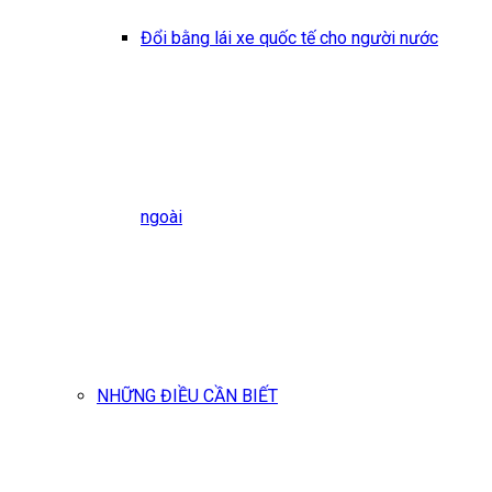
Đổi bằng lái xe quốc tế cho người nước
ngoài
NHỮNG ĐIỀU CẦN BIẾT