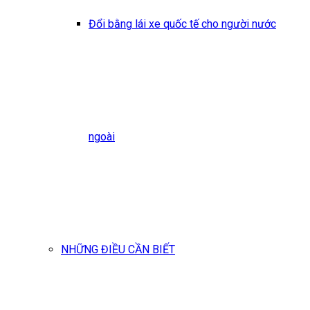
Đổi bằng lái xe quốc tế cho người nước
ngoài
NHỮNG ĐIỀU CẦN BIẾT