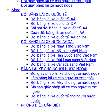
Đổi giấy phép lái xe cho người nước ngoài
Đổi giấy phép lái xe nước ngoài
More
ĐỔI BẰNG LÁI XE QUỐC TẾ
Đổi bằng lái xe quốc tế IAA
Đổi bằng lái xe quốc tế IDP
Chi phí đổi bằng lái xe quốc tế IAA
Cách đổi bằng lái xe quốc tế IAA
Đổi bằng lái xe quốc tế IAA online
ĐỔI BẰNG LÁI XE NƯỚC NGOÀI
Đổi bằng lái xe Nhật sang Việt Nam
Đổi bằng lái xe Mỹ sang Việt Nam
Đổi bằng lái xe Hàn Quốc sang Việt Nam
Đổi bằng lái xe Đài Loan sang Việt Nam
Đổi bằng lái xe Canada sang Việt Nam
BẰNG LÁI XE CHO NGƯỜI NƯỚC NGOÀI
Đổi giấy phép lái xe cho người nước ngoài
Làm bằng lái xe cho người nước ngoài
Đổi bằng lái xe Máy cho người nước ngoài
Gia hạn giấy phép lái xe cho người nước
ngoài
Đổi bằng lái xe quốc tế cho người nước
ngoài
NHỮNG ĐIỀU CẦN BIẾT