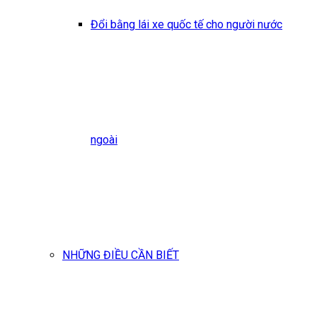
Đổi bằng lái xe quốc tế cho người nước
ngoài
NHỮNG ĐIỀU CẦN BIẾT