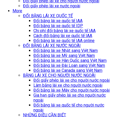
Đổi giấy phép lái xe cho người nước ngoài
Đổi giấy phép lái xe nước ngoài
More
ĐỔI BẰNG LÁI XE QUỐC TẾ
Đổi bằng lái xe quốc tế IAA
Đổi bằng lái xe quốc tế IDP
Chi phí đổi bằng lái xe quốc tế IAA
Cách đổi bằng lái xe quốc tế IAA
Đổi bằng lái xe quốc tế IAA online
ĐỔI BẰNG LÁI XE NƯỚC NGOÀI
Đổi bằng lái xe Nhật sang Việt Nam
Đổi bằng lái xe Mỹ sang Việt Nam
Đổi bằng lái xe Hàn Quốc sang Việt Nam
Đổi bằng lái xe Đài Loan sang Việt Nam
Đổi bằng lái xe Canada sang Việt Nam
BẰNG LÁI XE CHO NGƯỜI NƯỚC NGOÀI
Đổi giấy phép lái xe cho người nước ngoài
Làm bằng lái xe cho người nước ngoài
Đổi bằng lái xe Máy cho người nước ngoài
Gia hạn giấy phép lái xe cho người nước
ngoài
Đổi bằng lái xe quốc tế cho người nước
ngoài
NHỮNG ĐIỀU CẦN BIẾT