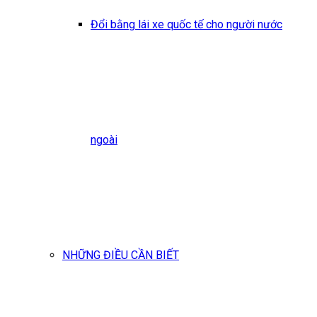
Đổi bằng lái xe quốc tế cho người nước
ngoài
NHỮNG ĐIỀU CẦN BIẾT