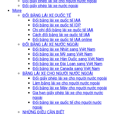
Đổi giấy phép lái xe cho người nước ngoài
Đổi giấy phép lái xe nước ngoài
More
ĐỔI BẰNG LÁI XE QUỐC TẾ
Đổi bằng lái xe quốc tế IAA
Đổi bằng lái xe quốc tế IDP
Chi phí đổi bằng lái xe quốc tế IAA
Cách đổi bằng lái xe quốc tế IAA
Đổi bằng lái xe quốc tế IAA online
ĐỔI BẰNG LÁI XE NƯỚC NGOÀI
Đổi bằng lái xe Nhật sang Việt Nam
Đổi bằng lái xe Mỹ sang Việt Nam
Đổi bằng lái xe Hàn Quốc sang Việt Nam
Đổi bằng lái xe Đài Loan sang Việt Nam
Đổi bằng lái xe Canada sang Việt Nam
BẰNG LÁI XE CHO NGƯỜI NƯỚC NGOÀI
Đổi giấy phép lái xe cho người nước ngoài
Làm bằng lái xe cho người nước ngoài
Đổi bằng lái xe Máy cho người nước ngoài
Gia hạn giấy phép lái xe cho người nước
ngoài
Đổi bằng lái xe quốc tế cho người nước
ngoài
NHỮNG ĐIỀU CẦN BIẾT