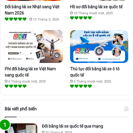
o
e
r
Đổi bằng lái xe Nhật sang Việt
Hồ sơ đổi bằng lái xe quốc tế
k
a
Nam 2026
10 Tháng mười một, 2025
12 Tháng 3, 2026
m
Phí đổi bằng lái xe Việt Nam
Thủ tục đổi bằng lái xe ô tô
sang quốc tế
quốc tế
6 Tháng mười một, 2025
5 Tháng mười một, 2025
Bài viết phổ biến
Đổi bằng lái xe quốc tế qua mạng
31 Tháng 8, 2019