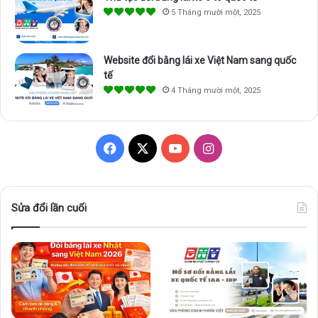
5 Tháng mười một, 2025
Website đổi bằng lái xe Việt Nam sang quốc
tế
4 Tháng mười một, 2025
F
X
Y
I
a
o
n
c
u
s
Sửa đổi lần cuối
e
T
t
b
u
a
o
b
g