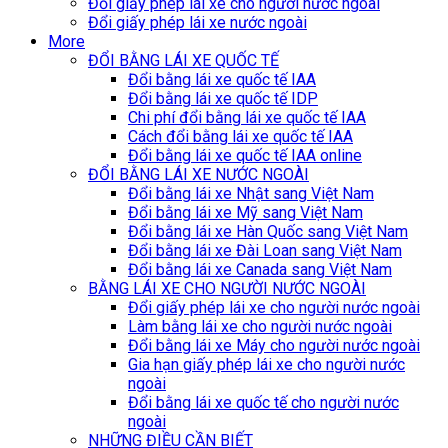
Đổi giấy phép lái xe cho người nước ngoài
Đổi giấy phép lái xe nước ngoài
More
ĐỔI BẰNG LÁI XE QUỐC TẾ
Đổi bằng lái xe quốc tế IAA
Đổi bằng lái xe quốc tế IDP
Chi phí đổi bằng lái xe quốc tế IAA
Cách đổi bằng lái xe quốc tế IAA
Đổi bằng lái xe quốc tế IAA online
ĐỔI BẰNG LÁI XE NƯỚC NGOÀI
Đổi bằng lái xe Nhật sang Việt Nam
Đổi bằng lái xe Mỹ sang Việt Nam
Đổi bằng lái xe Hàn Quốc sang Việt Nam
Đổi bằng lái xe Đài Loan sang Việt Nam
Đổi bằng lái xe Canada sang Việt Nam
BẰNG LÁI XE CHO NGƯỜI NƯỚC NGOÀI
Đổi giấy phép lái xe cho người nước ngoài
Làm bằng lái xe cho người nước ngoài
Đổi bằng lái xe Máy cho người nước ngoài
Gia hạn giấy phép lái xe cho người nước
ngoài
Đổi bằng lái xe quốc tế cho người nước
ngoài
NHỮNG ĐIỀU CẦN BIẾT