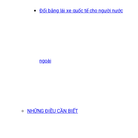
Đổi bằng lái xe quốc tế cho người nước
ngoài
NHỮNG ĐIỀU CẦN BIẾT