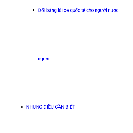
Đổi bằng lái xe quốc tế cho người nước
ngoài
NHỮNG ĐIỀU CẦN BIẾT