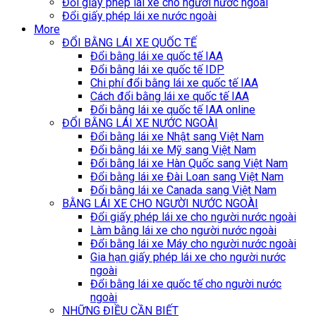
Đổi giấy phép lái xe cho người nước ngoài
Đổi giấy phép lái xe nước ngoài
More
ĐỔI BẰNG LÁI XE QUỐC TẾ
Đổi bằng lái xe quốc tế IAA
Đổi bằng lái xe quốc tế IDP
Chi phí đổi bằng lái xe quốc tế IAA
Cách đổi bằng lái xe quốc tế IAA
Đổi bằng lái xe quốc tế IAA online
ĐỔI BẰNG LÁI XE NƯỚC NGOÀI
Đổi bằng lái xe Nhật sang Việt Nam
Đổi bằng lái xe Mỹ sang Việt Nam
Đổi bằng lái xe Hàn Quốc sang Việt Nam
Đổi bằng lái xe Đài Loan sang Việt Nam
Đổi bằng lái xe Canada sang Việt Nam
BẰNG LÁI XE CHO NGƯỜI NƯỚC NGOÀI
Đổi giấy phép lái xe cho người nước ngoài
Làm bằng lái xe cho người nước ngoài
Đổi bằng lái xe Máy cho người nước ngoài
Gia hạn giấy phép lái xe cho người nước
ngoài
Đổi bằng lái xe quốc tế cho người nước
ngoài
NHỮNG ĐIỀU CẦN BIẾT