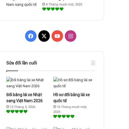
4 Tháng mười một, 2025
F
X
Y
I
a
o
n
c
u
s
Sửa đổi lần cuối
e
T
t
b
u
a
o
b
g
Đổi bằng lái xe Nhật
Hồ sơ đổi bằng lái xe
sang Việt Nam 2026
quốc tế
o
e
r
12 Tháng 3, 2026
10 Tháng mười một,
2025
k
a
m