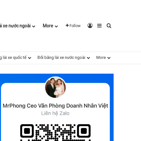
Log In
Sidebar
Search for
ái xe nước ngoài
More
Follow
 lái xe quốc tế
Đổi bằng lái xe nước ngoài
More