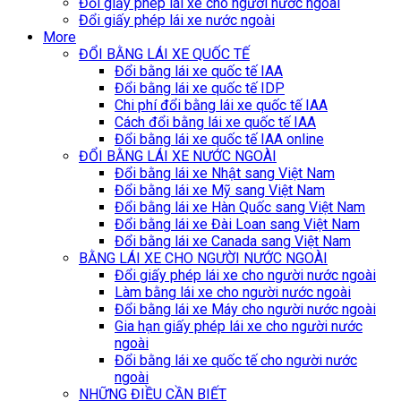
Đổi giấy phép lái xe cho người nước ngoài
Đổi giấy phép lái xe nước ngoài
More
ĐỔI BẰNG LÁI XE QUỐC TẾ
Đổi bằng lái xe quốc tế IAA
Đổi bằng lái xe quốc tế IDP
Chi phí đổi bằng lái xe quốc tế IAA
Cách đổi bằng lái xe quốc tế IAA
Đổi bằng lái xe quốc tế IAA online
ĐỔI BẰNG LÁI XE NƯỚC NGOÀI
Đổi bằng lái xe Nhật sang Việt Nam
Đổi bằng lái xe Mỹ sang Việt Nam
Đổi bằng lái xe Hàn Quốc sang Việt Nam
Đổi bằng lái xe Đài Loan sang Việt Nam
Đổi bằng lái xe Canada sang Việt Nam
BẰNG LÁI XE CHO NGƯỜI NƯỚC NGOÀI
Đổi giấy phép lái xe cho người nước ngoài
Làm bằng lái xe cho người nước ngoài
Đổi bằng lái xe Máy cho người nước ngoài
Gia hạn giấy phép lái xe cho người nước
ngoài
Đổi bằng lái xe quốc tế cho người nước
ngoài
NHỮNG ĐIỀU CẦN BIẾT