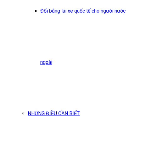
Đổi bằng lái xe quốc tế cho người nước
ngoài
NHỮNG ĐIỀU CẦN BIẾT