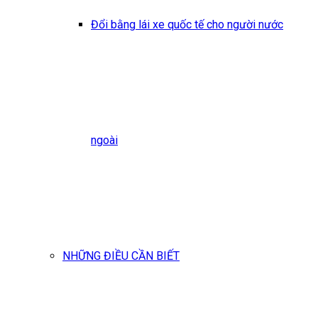
Đổi bằng lái xe quốc tế cho người nước
ngoài
NHỮNG ĐIỀU CẦN BIẾT