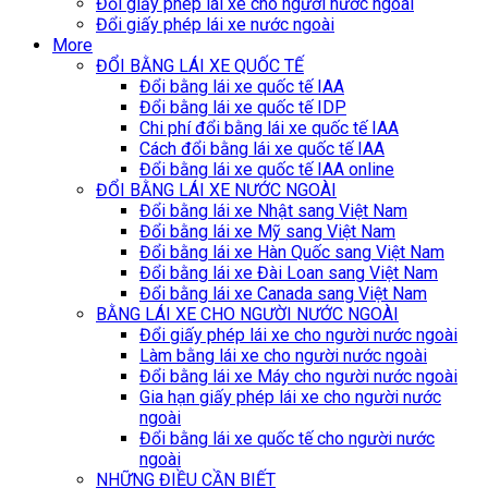
Đổi giấy phép lái xe cho người nước ngoài
Đổi giấy phép lái xe nước ngoài
More
ĐỔI BẰNG LÁI XE QUỐC TẾ
Đổi bằng lái xe quốc tế IAA
Đổi bằng lái xe quốc tế IDP
Chi phí đổi bằng lái xe quốc tế IAA
Cách đổi bằng lái xe quốc tế IAA
Đổi bằng lái xe quốc tế IAA online
ĐỔI BẰNG LÁI XE NƯỚC NGOÀI
Đổi bằng lái xe Nhật sang Việt Nam
Đổi bằng lái xe Mỹ sang Việt Nam
Đổi bằng lái xe Hàn Quốc sang Việt Nam
Đổi bằng lái xe Đài Loan sang Việt Nam
Đổi bằng lái xe Canada sang Việt Nam
BẰNG LÁI XE CHO NGƯỜI NƯỚC NGOÀI
Đổi giấy phép lái xe cho người nước ngoài
Làm bằng lái xe cho người nước ngoài
Đổi bằng lái xe Máy cho người nước ngoài
Gia hạn giấy phép lái xe cho người nước
ngoài
Đổi bằng lái xe quốc tế cho người nước
ngoài
NHỮNG ĐIỀU CẦN BIẾT