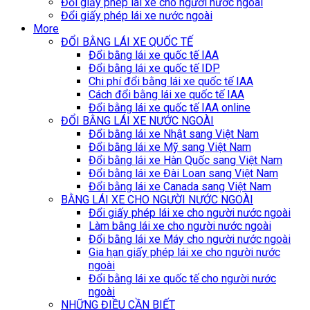
Đổi giấy phép lái xe cho người nước ngoài
Đổi giấy phép lái xe nước ngoài
More
ĐỔI BẰNG LÁI XE QUỐC TẾ
Đổi bằng lái xe quốc tế IAA
Đổi bằng lái xe quốc tế IDP
Chi phí đổi bằng lái xe quốc tế IAA
Cách đổi bằng lái xe quốc tế IAA
Đổi bằng lái xe quốc tế IAA online
ĐỔI BẰNG LÁI XE NƯỚC NGOÀI
Đổi bằng lái xe Nhật sang Việt Nam
Đổi bằng lái xe Mỹ sang Việt Nam
Đổi bằng lái xe Hàn Quốc sang Việt Nam
Đổi bằng lái xe Đài Loan sang Việt Nam
Đổi bằng lái xe Canada sang Việt Nam
BẰNG LÁI XE CHO NGƯỜI NƯỚC NGOÀI
Đổi giấy phép lái xe cho người nước ngoài
Làm bằng lái xe cho người nước ngoài
Đổi bằng lái xe Máy cho người nước ngoài
Gia hạn giấy phép lái xe cho người nước
ngoài
Đổi bằng lái xe quốc tế cho người nước
ngoài
NHỮNG ĐIỀU CẦN BIẾT