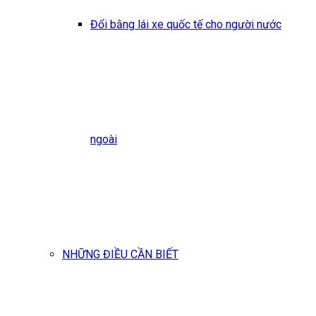
Đổi bằng lái xe quốc tế cho người nước
ngoài
NHỮNG ĐIỀU CẦN BIẾT