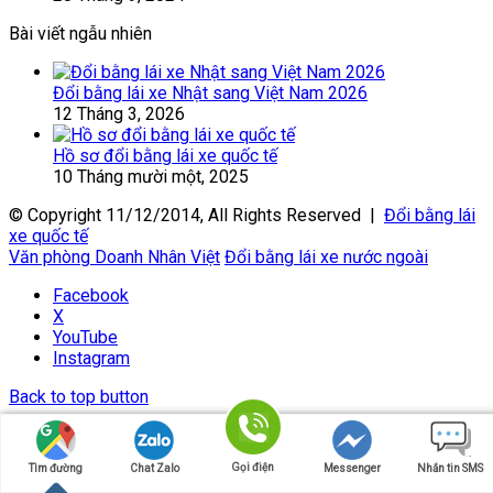
Bài viết ngẫu nhiên
Đổi bằng lái xe Nhật sang Việt Nam 2026
12 Tháng 3, 2026
Hồ sơ đổi bằng lái xe quốc tế
10 Tháng mười một, 2025
© Copyright 11/12/2014, All Rights Reserved |
Đổi bằng lái
xe quốc tế
Văn phòng Doanh Nhân Việt
Đổi bằng lái xe nước ngoài
Facebook
X
YouTube
Instagram
Back to top button
Gọi điện
Tìm đường
Chat Zalo
Messenger
Nhắn tin SMS