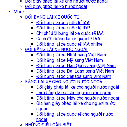
Đổi giấy phép lái xe cho người nước ngoài
Đổi giấy phép lái xe nước ngoài
More
ĐỔI BẰNG LÁI XE QUỐC TẾ
Đổi bằng lái xe quốc tế IAA
Đổi bằng lái xe quốc tế IDP
Chi phí đổi bằng lái xe quốc tế IAA
Cách đổi bằng lái xe quốc tế IAA
Đổi bằng lái xe quốc tế IAA online
ĐỔI BẰNG LÁI XE NƯỚC NGOÀI
Đổi bằng lái xe Nhật sang Việt Nam
Đổi bằng lái xe Mỹ sang Việt Nam
Đổi bằng lái xe Hàn Quốc sang Việt Nam
Đổi bằng lái xe Đài Loan sang Việt Nam
Đổi bằng lái xe Canada sang Việt Nam
BẰNG LÁI XE CHO NGƯỜI NƯỚC NGOÀI
Đổi giấy phép lái xe cho người nước ngoài
Làm bằng lái xe cho người nước ngoài
Đổi bằng lái xe Máy cho người nước ngoài
Gia hạn giấy phép lái xe cho người nước
ngoài
Đổi bằng lái xe quốc tế cho người nước
ngoài
NHỮNG ĐIỀU CẦN BIẾT