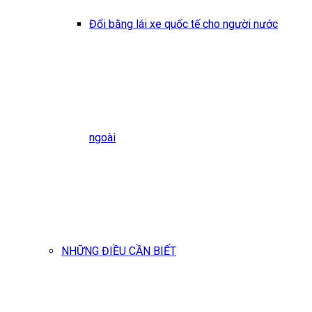
Đổi bằng lái xe quốc tế cho người nước
ngoài
NHỮNG ĐIỀU CẦN BIẾT